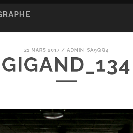
OGRAPHE
21 MARS 2017 /
ADMIN_SA9QQ4
GIGAND_134